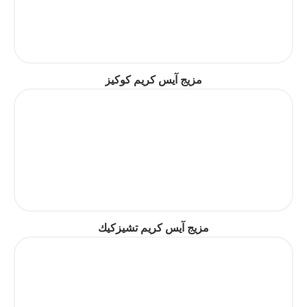
مزيج آيس كريم كوكيز
مزيج آيس كريم تشيزكيك