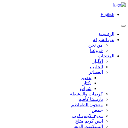
English
الرئيسية
عن الشركة
من نحن
فروعنا
المنتجات
الألبان
الحليب
العصائر
عصير
نكتار
شراب
كريمات والقشطة
باريستا كافيه
معجون الطماطم
حمص
مزيج الايس كريم
ايس كريم مثلج
البسكويت الويفر