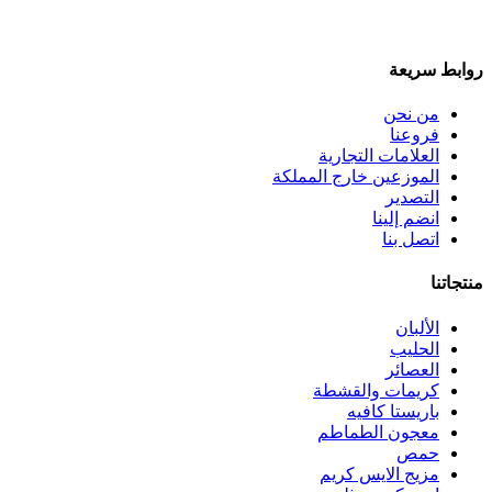
روابط سريعة
من نحن
فروعنا
العلامات التجارية
الموزعين خارج المملكة
التصدير
انضم إلينا
اتصل بنا
منتجاتنا
الألبان
الحليب
العصائر
كريمات والقشطة
باريستا كافيه
معجون الطماطم
حمص
مزيج الايس كريم