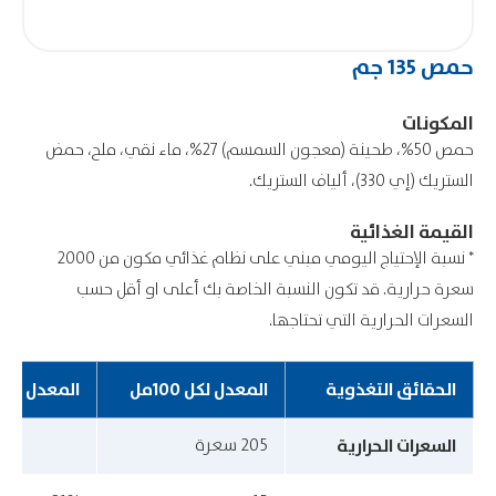
حمص 135 جم
المكونات
حمص 50%، طحينة (معجون السمسم) 27%، ماء نقي، ملح، حمض
الستريك (إي 330)، ألياف الستريك.
القيمة الغذائية
* نسبة الإحتياج اليومي مبني على نظام غذائي مكون من 2000
سعرة حرارية. قد تكون النسبة الخاصة بك أعلى او أقل حسب
السعرات الحرارية التي تحتاجها.
الحقائق التغذوية
المعدل لكل 100مل
المعدل ال
السعرات الحرارية
205 سعرة