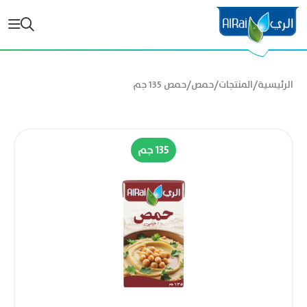
/
/
/
الرئيسية
المنتجات
حمص
حمص 135 جم
135 جم