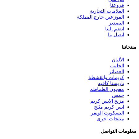
فروعنا
العلامات التجارية
الموزعين خارج المملكة
التصدير
انضم إلينا
اتصل بنا
منتجاتنا
الألبان
الحليب
العصائر
كريمات والقشطة
باريستا كافيه
معجون الطماطم
حمص
مزيج الايس كريم
ايس كريم مثلج
البسكويت الويفر
منتجات أخرى
معلومات التواصل