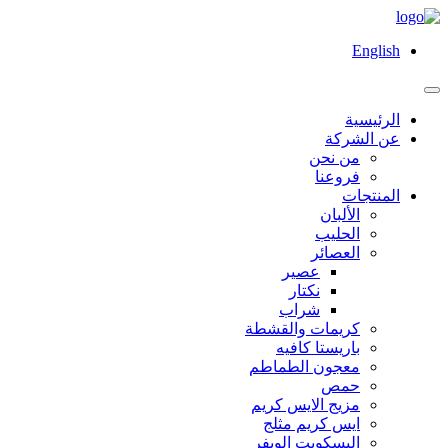
English
الرئيسية
عن الشركة
من نحن
فروعنا
المنتجات
الألبان
الحليب
العصائر
عصير
نكتار
شراب
كريمات والقشطة
باريستا كافيه
معجون الطماطم
حمص
مزيج الايس كريم
ايس كريم مثلج
البسكويت الويفر